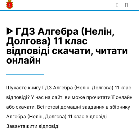
Skip
to
content
ᐈ ГДЗ Алгебра (Нелін,
Долгова) 11 клас
відповіді скачати, читати
онлайн
Шукаєте книгу ГДЗ Алгебра (Нелін, Долгова) 11 клас
відповіді? У нас на сайті ви може прочитати її онлайн
або скачати. Всі готові домашні завдання в збірнику
Алгебра (Нелін, Долгова) 11 клас відповіді
Завантажити відповіді