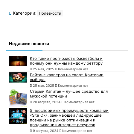
Категории:
Полезности
Недавние новости
Кто такие прогнозисты баскетбола и
почему они нужны каждому беттору
25 мая, 2025
Комментариев нет
Рейтинг капперов на спорт. Критерии
выбора.
25 мая, 2025
Комментариев нет
Старый Капитан – лучшее средство для
мужской потенции
20 августа, 2024
Комментариев нет
5 неоспоримых преимуществ компании
«Site Ok», занимающей лидирующие
позиции на рынке оптимизации и
продвижения интернет ресурсов
9 августа, 2024
Комментариев нет