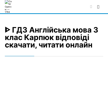
Skip
to
content
ᐈ ГДЗ Англійська мова 3
клас Карпюк відповіді
скачати, читати онлайн