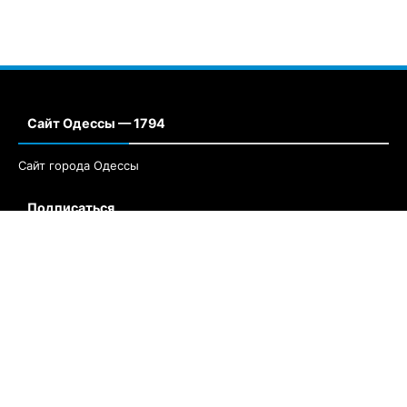
Сайт Одессы — 1794
Сайт города Одессы
Подписаться
Недавние новости
Кто такие прогнозисты баскетбола и
почему они нужны каждому беттору
25 мая, 2025
Комментариев нет
Рейтинг капперов на спорт. Критерии