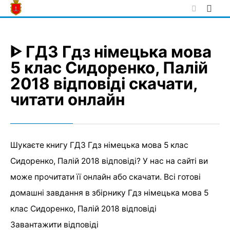
Skip
to
content
ᐈ ГДЗ Гдз німецька мова
5 клас Сидоренко, Палій
2018 відповіді скачати,
читати онлайн
Шукаєте книгу ГДЗ Гдз німецька мова 5 клас
Сидоренко, Палій 2018 відповіді? У нас на сайті ви
може прочитати її онлайн або скачати. Всі готові
домашні завдання в збірнику Гдз німецька мова 5
клас Сидоренко, Палій 2018 відповіді
Завантажити відповіді