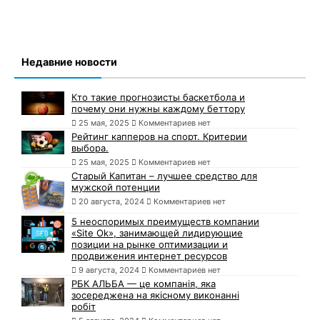
Недавние новости
Кто такие прогнозисты баскетбола и
почему они нужны каждому беттору
25 мая, 2025
Комментариев нет
Рейтинг капперов на спорт. Критерии
выбора.
25 мая, 2025
Комментариев нет
Старый Капитан – лучшее средство для
мужской потенции
20 августа, 2024
Комментариев нет
5 неоспоримых преимуществ компании
«Site Ok», занимающей лидирующие
позиции на рынке оптимизации и
продвижения интернет ресурсов
9 августа, 2024
Комментариев нет
РБК АЛЬБА — це компанія, яка
зосереджена на якісному виконанні
робіт