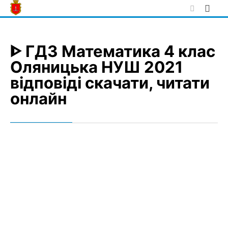
Skip
to
content
ᐈ ГДЗ Математика 4 клас
Оляницька НУШ 2021
відповіді скачати, читати
онлайн