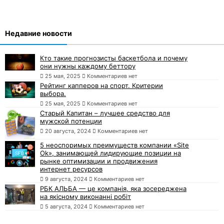
Недавние новости
Кто такие прогнозисты баскетбола и почему
они нужны каждому беттору
25 мая, 2025
Комментариев нет
Рейтинг капперов на спорт. Критерии
выбора.
25 мая, 2025
Комментариев нет
Старый Капитан – лучшее средство для
мужской потенции
20 августа, 2024
Комментариев нет
5 неоспоримых преимуществ компании «Site
Ok», занимающей лидирующие позиции на
рынке оптимизации и продвижения
интернет ресурсов
9 августа, 2024
Комментариев нет
РБК АЛЬБА — це компанія, яка зосереджена
на якісному виконанні робіт
5 августа, 2024
Комментариев нет