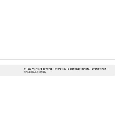
ᐈ ГДЗ Фізика (Бар’яхтар) 10 клас 2018 відповіді скачати, читати онлайн
Следующая запись