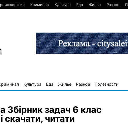
роисшествия
Криминал
Культура
Еда
Жилье
Разное
П
4
Криминал
Культура
Еда
Жилье
Разное
Полезности
 Збірник задач 6 клас
і скачати, читати