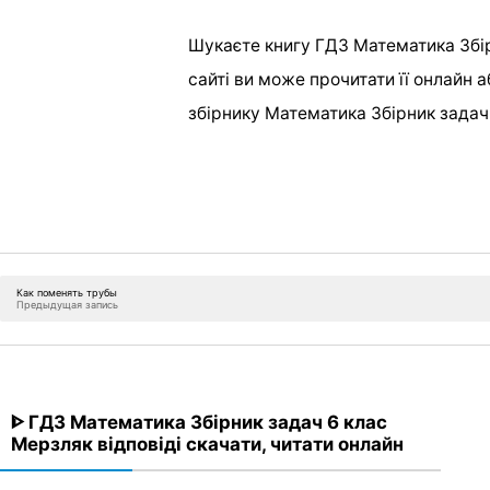
Шукаєте книгу ГДЗ Математика Збір
сайті ви може прочитати її онлайн а
збірнику Математика Збірник задач
Как поменять трубы
Предыдущая запись
ᐈ ГДЗ Математика Збірник задач 6 клас
Мерзляк відповіді скачати, читати онлайн