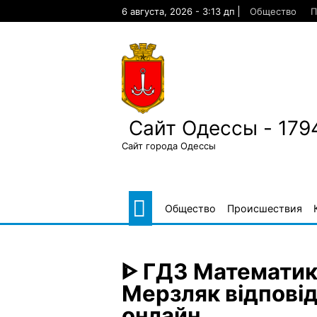
Skip
6 августа, 2026 - 3:13 дп
Общество
П
to
content
Сайт Одессы - 179
Сайт города Одессы
Общество
Происшествия
ᐈ ГДЗ Математика
Мерзляк відповід
онлайн