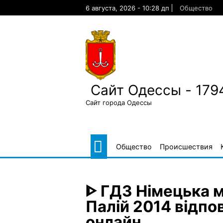
Skip
6 августа, 2026 - 10:28 дп
Общество
to
content
Сайт Одессы - 179
Сайт города Одессы
Общество
Происшествия
ᐈ ГДЗ Німецька м
Палій 2014 відпов
онлайн