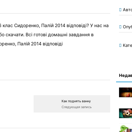
Авт
клас Сидоренко, Палій 2014 відповіді? У нас на
Опу
бо скачати. Всі готові домашні завдання в
ренко, Палій 2014 відповіді
Кате
Недав
Как поднять ванну
Следующая запись