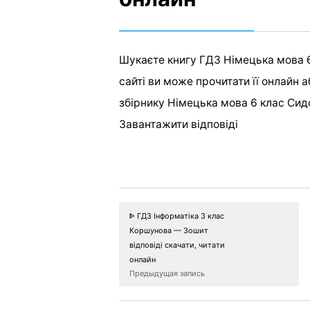
Шукаєте книгу ГДЗ Німецька мова 6 
сайті ви може прочитати її онлайн а
збірнику Німецька мова 6 клас Сидо
Завантажити відповіді
ᐈ ГДЗ Інформатіка 3 клас
Коршунова — Зошит
відповіді скачати, читати
онлайн
Предыдущая запись