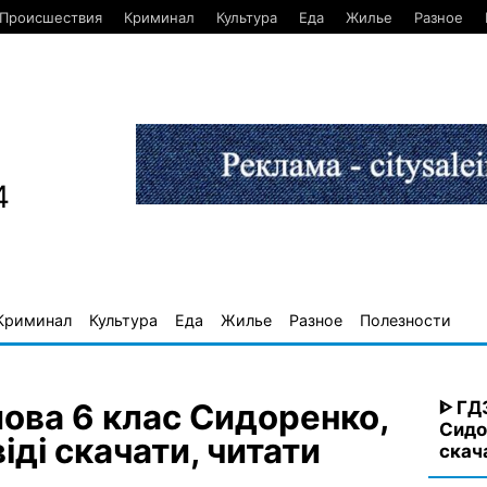
Происшествия
Криминал
Культура
Еда
Жилье
Разное
4
Криминал
Культура
Еда
Жилье
Разное
Полезности
ᐈ ГД
ова 6 клас Сидоренко,
Сидо
іді скачати, читати
скач