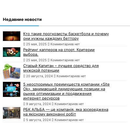
Недавние новости
Кто такие прогнозисты баскетбола и почему
они нужны каждому беттору
25 мая, 2025
Комментариев нет
Рейтинг капперов на спорт. Критерии
выбора.
25 мая, 2025
Комментариев нет
Старый Капитан – лучшее средство для
мужской потенции
20 августа, 2024
Комментариев нет
5 неоспоримых преимуществ компании «Site
Ok», занимающей лидирующие позиции на
рынке оптимизации и продвижения
интернет ресурсов
9 августа, 2024
Комментариев нет
РБК АЛЬБА — це компанія, яка зосереджена
на якісному виконанні робіт
5 августа, 2024
Комментариев нет