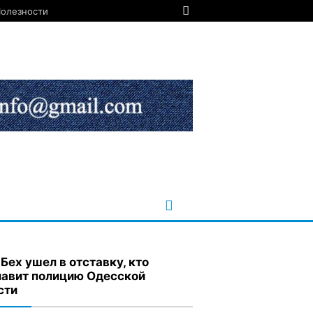
олезности
 Бех ушел в отставку, кто
лавит полицию Одесской
сти