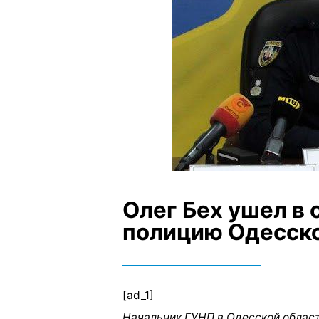
Олег Бех ушел в 
полицию Одесско
[ad_1]
Начальник ГУНП в Одесской област