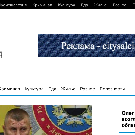
Происшествия
Криминал
Культура
Еда
Жилье
Разное
П
4
Криминал
Культура
Еда
Жилье
Разное
Полезности
Олег
возг
обла