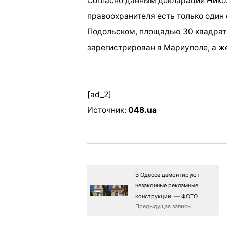
Согласно данным
декларации Нико
правоохранителя есть только один 
Подольском, площадью 30 квадрат
зарегистрирован в Мариуполе, а ж
[ad_2]
Источник:
048.ua
В Одессе демонтируют
незаконные рекламные
конструкции, — ФОТО
Предыдущая запись