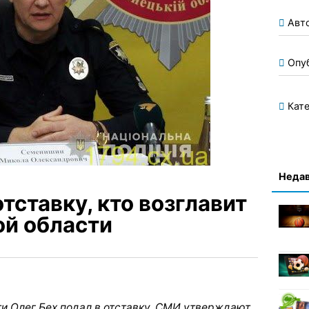
Авт
Опу
Кате
Недав
отставку, кто возглавит
й области
и Олег Бех подал в отставку. СМИ утверждают,