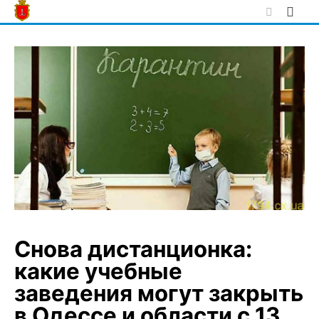
Skip
to
content
Снова дистанционка:
какие учебные
заведения могут закрыть
в Одессе и области с 13