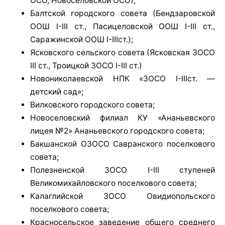
ОСО, Новоселовской ОСО);
Балтской городского совета (Бендзаровской
ООШ I-III ст., Пасицеловской ООШ I-III ст.,
Саражинской ООШ I-ІІІст.);
Ясковского сельского совета (Ясковская ЗОСО
III ст., Троицкой ЗОСО I-III ст.)
Новониколаевской НПК «ЗОСО I-ІІІст. —
детский сад»;
Вилковского городского совета;
Новоселовский филиал КУ «Ананьевского
лицея №2» Ананьевского городского совета;
Бакшанской ОЗОСО Савранского поселкового
совета;
Полезненской ЗОСО I-III ступеней
Великомихайловского поселкового совета;
Калаглийской ЗОСО Овидиопольского
поселкового совета;
Красносельское заведение общего среднего