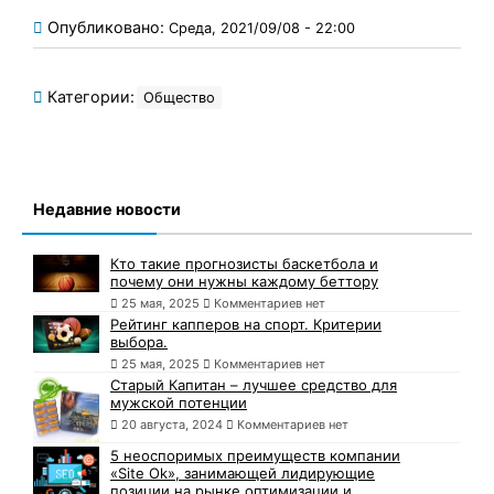
Опубликовано:
Среда, 2021/09/08 - 22:00
Категории:
Общество
Недавние новости
Кто такие прогнозисты баскетбола и
почему они нужны каждому беттору
25 мая, 2025
Комментариев нет
Рейтинг капперов на спорт. Критерии
выбора.
25 мая, 2025
Комментариев нет
Старый Капитан – лучшее средство для
мужской потенции
20 августа, 2024
Комментариев нет
5 неоспоримых преимуществ компании
«Site Ok», занимающей лидирующие
позиции на рынке оптимизации и