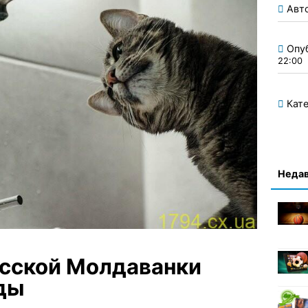
Авт
Опу
22:00
Кате
Недав
есской Молдаванки
оды