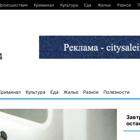
Происшествия
Криминал
Культура
Еда
Жилье
Разное
П
4
Криминал
Культура
Еда
Жилье
Разное
Полезности
Завт
оста