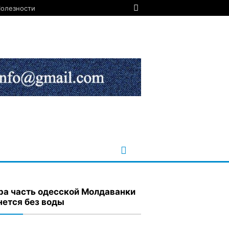
олезности
ра часть одесской Молдаванки
нется без воды