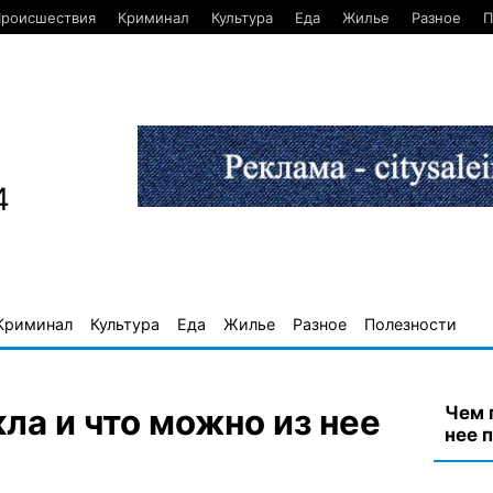
роисшествия
Криминал
Культура
Еда
Жилье
Разное
П
4
Криминал
Культура
Еда
Жилье
Разное
Полезности
Чем 
ла и что можно из нее
нее 