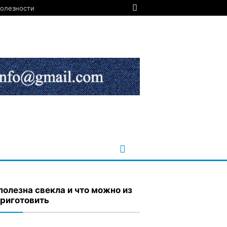
олезности
полезна свекла и что можно из
приготовить