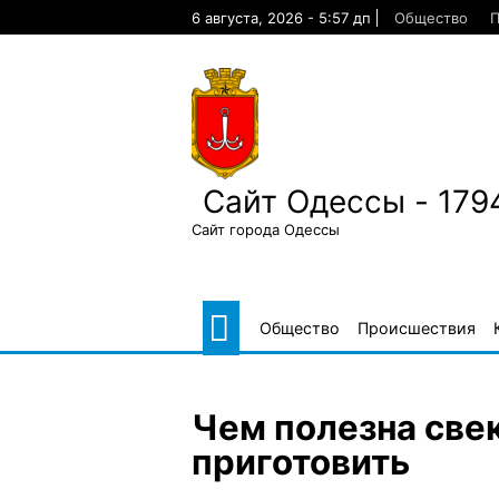
Skip
6 августа, 2026 - 5:57 дп
Общество
П
to
content
Сайт Одессы - 179
Сайт города Одессы
Общество
Происшествия
Чем полезна свек
приготовить