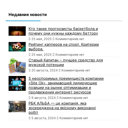
Недавние новости
Кто такие прогнозисты баскетбола и
почему они нужны каждому беттору
25 мая, 2025
Комментариев нет
Рейтинг капперов на спорт. Критерии
выбора.
25 мая, 2025
Комментариев нет
Старый Капитан – лучшее средство для
мужской потенции
20 августа, 2024
Комментариев нет
5 неоспоримых преимуществ компании
«Site Ok», занимающей лидирующие
позиции на рынке оптимизации и
продвижения интернет ресурсов
9 августа, 2024
Комментариев нет
РБК АЛЬБА — це компанія, яка
зосереджена на якісному виконанні
робіт
5 августа, 2024
Комментариев нет