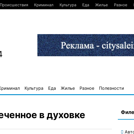
Происшествия
Криминал
Культура
Еда
Жилье
Разное
4
Криминал
Культура
Еда
Жилье
Разное
Полезности
Филе
еченное в духовке
Авт