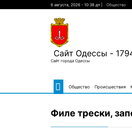
Skip
6 августа, 2026 - 10:38 дп
Общество
to
content
Сайт Одессы - 179
Сайт города Одессы
Общество
Происшествия
Филе трески, зап