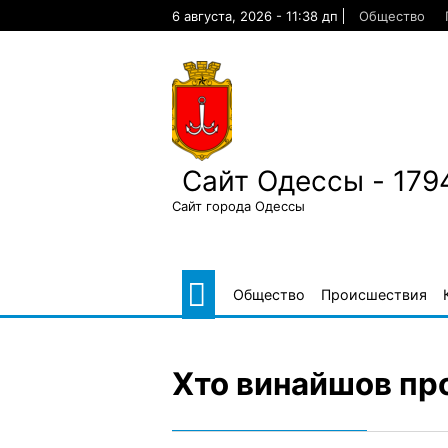
Skip
6 августа, 2026 - 11:38 дп
Общество
to
content
Сайт Одессы - 179
Сайт города Одессы
Общество
Происшествия
Хто винайшов пр