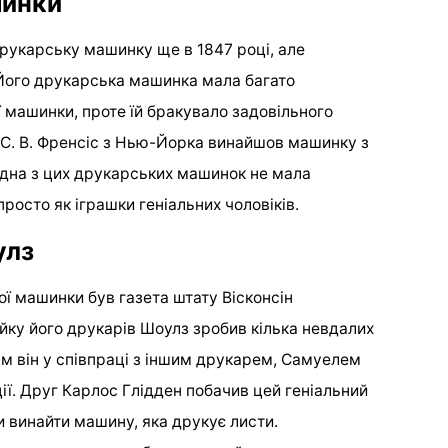
шинки
друкарську машинку ще в 1847 році, але
 Його друкарська машинка мала багато
 машинки, проте їй бракувало задовільного
. С. В. Френсіс з Нью-Йорка винайшов машинку з
дна з цих друкарських машинок не мала
просто як іграшки геніальних чоловіків.
улз
ї машинки був газета штату Вісконсін
йку його друкарів Шоулз зробив кілька невдалих
ім він у співпраці з іншим друкарем, Самуелем
. Друг Карлос Глідден побачив цей геніальний
и винайти машину, яка друкує листи.