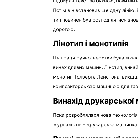
підбирав текст за буквою, поки він
Потім він встановив ще одну лінію, 
тип повинен був розподілятися знов
дорогою.
Лінотип і монотипія
Ця праця ручної верстки була лікв
винахідливих машин. Лінотип, вин
монотип Толберта Ленстона, вихідц
композиторською машиною для газ
Винахід друкарської
Поки розроблялася нова технологія 
журналістів – друкарська машинка