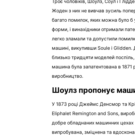
Троє чоловіків, Шоулз, Соул і Глід
Жоден з них не вивчав зусиль попе
багато помилок, яких можна було б
форми, і винахідники отримали пате
легко зламали та допустили помил
машині, викупивши Soule і Glidden
близько тридцяти моделей поспіль
машина була запатентована в 1871 р
виробництво.
Шоулз пропонує маши
У 1873 році Джеймс Денсмор та К
Eliphalet Remington and Sons, виро
добре обладнаних машинних цехах 
випробувана, зміцнена та вдоскона