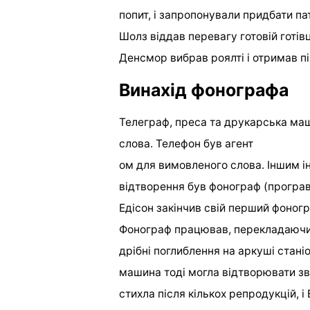
попит, і запропонували придбати па
Шолз віддав перевагу готовій готівц
Денсмор вибрав роялті і отримав п
Винахід фонографа
Телеграф, преса та друкарська маш
слова. Телефон був агент
ом для вимовленого слова. Іншим і
відтворення був фонограф (програв
Едісон закінчив свій перший фоногр
Фонограф працював, перекладаючи в
дрібні поглиблення на аркуші стан
машина тоді могла відтворювати зв
стихла після кількох репродукцій, і