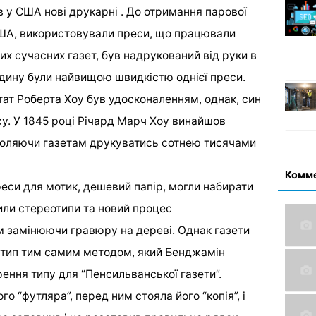
 у США нові друкарні . До отримання парової
США, використовували преси, що працювали
их сучасних газет, був надрукований від руки в
годину були найвищою швидкістю однієї преси.
ат Роберта Хоу був удосконаленням, однак, син
у. У 1845 році Річард Марч Хоу винайшов
зволяючи газетам друкуватись сотнею тисячами
Комм
реси для мотик, дешевий папір, могли набирати
или стереотипи та новий процес
 замінюючи гравюру на дереві. Однак газети
й тип тим самим методом, який Бенджамін
ення типу для “Пенсильванської газети”.
го “футляра”, перед ним стояла його “копія”, і