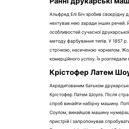
Ранні друкарські ма
Альфред Елі Біч зробив своєрідну 
нехтував нею заради інших речей.
особливостей сучасної друкарської
методу фарбування типів. У 1857 р
стрічкою, насиченою чорнилом. Жо
комерційного успіху. Їх розглядали 
Крістофер Латем Шо
Акредитованим батьком друкарсько
Крістофер Латем Шоулз. Після стра
спроб винайти набірну машину. Пот
Соулом, винайшов машину нумерації
пристрій і запропонував спробуват