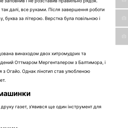
 не заповнив і не розставив правильно рядок.
і так далі, все руками. Після завершення роботи
у, буква за літерою. Верстка була повільною і
ідована винаходом двох хитромудрих та
айдений Оттмаром Мергенталером з Балтимора, і
я з Огайо. Однак лінотип став улюбленою
ет.
 машинки
друку газет, з’явився ще один інструмент для
.