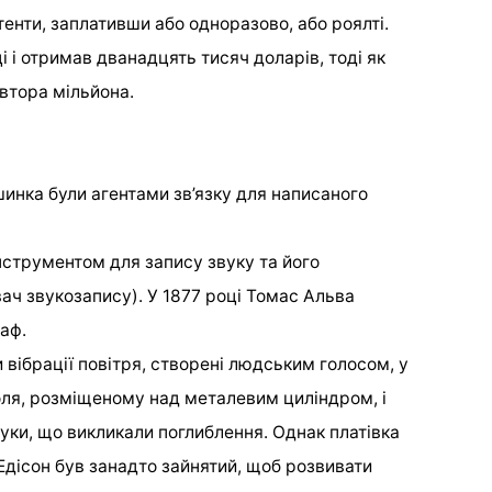
тенти, заплативши або одноразово, або роялті.
і і отримав дванадцять тисяч доларів, тоді як
івтора мільйона.
инка були агентами зв’язку для написаного
нструментом для запису звуку та його
ач звукозапису). У 1877 році Томас Альва
аф.
ібрації повітря, створені людським голосом, у
іоля, розміщеному над металевим циліндром, і
уки, що викликали поглиблення. Однак платівка
 Едісон був занадто зайнятий, щоб розвивати