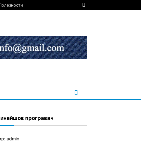
Полезности
винайшов програвач
ор:
admin