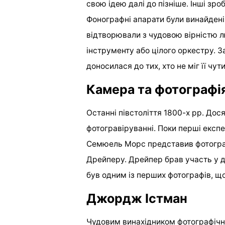
свою ідею далі до пізніше. Інші зро
Фонографні апарати були винайдені 
відтворювали з чудовою вірністю люд
інструменту або цілого оркестру.
доносилася до тих, хто не міг її чут
Камера та фотографі
Останні півстоліття 1800-х рр. Дося
фотогравіруванні. Поки перші експе
Семюель Морс представив фотограф
Дрейперу. Дрейпер брав участь у до
був одним із перших фотографів, щ
Джордж Істман
Чудовим винахідником фотографічн