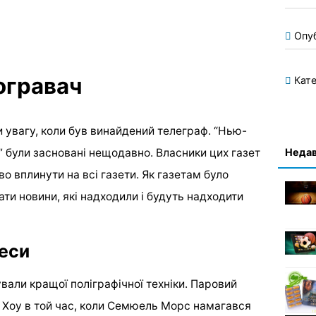
Опу
огравач
Кате
и увагу, коли був винайдений телеграф. “Нью-
Недав
” були засновані нещодавно. Власники цих газет
о вплинути на всі газети. Як газетам було
ати новини, які надходили і будуть надходити
реси
ували кращої поліграфічної техніки. Паровий
 Хоу в той час, коли Семюель Морс намагався