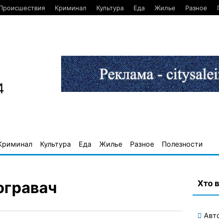
Происшествия
Криминал
Культура
Еда
Жилье
Разное
4
Криминал
Культура
Еда
Жилье
Разное
Полезности
Хто 
огравач
Авт