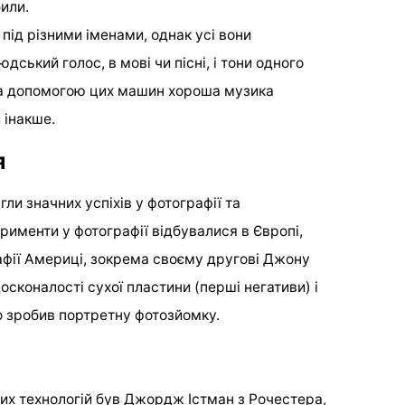
били.
під різними іменами, однак усі вони
ський голос, в мові чи пісні, і тони одного
 За допомогою цих машин хороша музика
и інакше.
я
гли значних успіхів у фотографії та
рименти у фотографії відбувалися в Європі,
ії Америці, зокрема своєму другові Джону
сконалості сухої пластини (перші негативи) і
о зробив портретну фотозйомку.
их технологій був Джордж Істман з Рочестера,