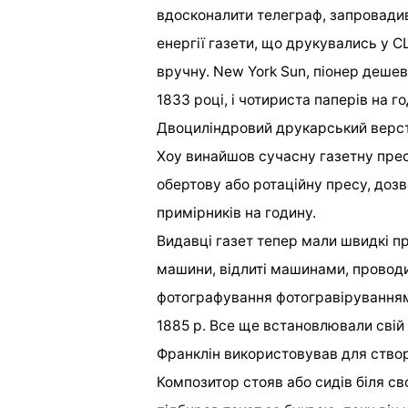
вдосконалити телеграф, запровадив
енергії газети, що друкувались у 
вручну. New York Sun, піонер дешев
1833 році, і чотириста паперів на 
Двоциліндровий друкарський верст
Хоу винайшов сучасну газетну прес
обертову або ротаційну пресу, до
примірників на годину.
Видавці газет тепер мали швидкі п
машини, відлиті машинами, провод
фотографування фотогравіруванням
1885 р. Все ще встановлювали сві
Франклін використовував для створ
Композитор стояв або сидів біля сво