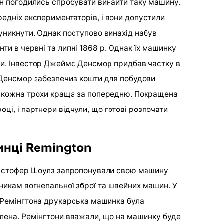
ден погодились спробувати винайти таку машину.
редніх експериментаторів, і вони допустили
 уникнути. Однак поступово винахід набув
нти в червні та липні 1868 р. Однак їх машинку
ки. Інвестор Джеймс Денсмор придбав частку в
. Денсмор забезпечив кошти для побудови
, кожна трохи краща за попередню. Покращена
оці, і партнери відчули, що готові розпочати
нці Remington
рістофер Шоулз запропонували свою машину
бникам вогнепальної зброї та швейних машин. У
Ремінгтона друкарська машинка була
лена. Ремінгтони вважали, що на машинку буде