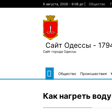
Skip
6 августа, 2026 - 9:08 дп
Общество
to
content
Сайт Одессы - 179
Сайт города Одессы
Общество
Происшествия
Как нагреть вод