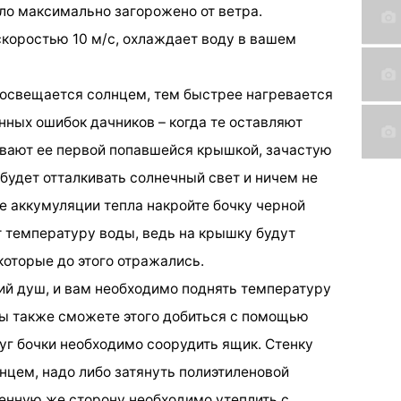
ыло максимально загорожено от ветра.
скоростью 10 м/с, охлаждает воду в вашем
 освещается солнцем, тем быстрее нагревается
нных ошибок дачников – когда те оставляют
ывают ее первой попавшейся крышкой, зачастую
будет отталкивать солнечный свет и ничем не
е аккумуляции тепла накройте бочку черной
т температуру воды, ведь на крышку будут
которые до этого отражались.
чий душ, и вам необходимо поднять температуру
вы также сможете этого добиться с помощью
уг бочки необходимо соорудить ящик. Стенку
нцем, надо либо затянуть полиэтиленовой
щенную же сторону необходимо утеплить с