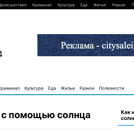
Происшествия
Криминал
Культура
Еда
Жилье
Разное
П
4
Криминал
Культура
Еда
Жилье
Разное
Полезности
Как 
у с помощью солнца
солн