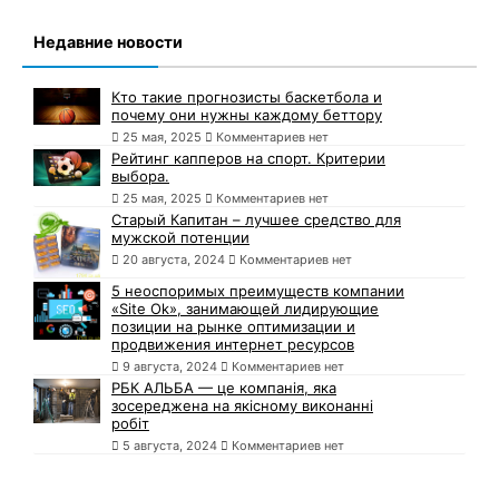
Недавние новости
Кто такие прогнозисты баскетбола и
почему они нужны каждому беттору
25 мая, 2025
Комментариев нет
Рейтинг капперов на спорт. Критерии
выбора.
25 мая, 2025
Комментариев нет
Старый Капитан – лучшее средство для
мужской потенции
20 августа, 2024
Комментариев нет
5 неоспоримых преимуществ компании
«Site Ok», занимающей лидирующие
позиции на рынке оптимизации и
продвижения интернет ресурсов
9 августа, 2024
Комментариев нет
РБК АЛЬБА — це компанія, яка
зосереджена на якісному виконанні
робіт
5 августа, 2024
Комментариев нет