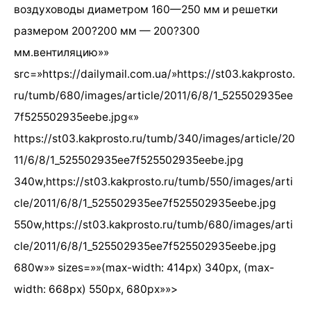
воздуховоды диаметром 160—250 мм и решетки
размером 200?200 мм — 200?300
мм.вентиляцию»»
src=»https://dailymail.com.ua/»
https://st03.kakprosto.
ru/tumb/680/images/article/2011/6/8/1_525502935ee
7f525502935eebe.jpg
«»
https://st03.kakprosto.ru/tumb/340/images/article/20
11/6/8/1_525502935ee7f525502935eebe.jpg
340w,
https://st03.kakprosto.ru/tumb/550/images/arti
cle/2011/6/8/1_525502935ee7f525502935eebe.jpg
550w,
https://st03.kakprosto.ru/tumb/680/images/arti
cle/2011/6/8/1_525502935ee7f525502935eebe.jpg
680w»» sizes=»»(max-width: 414px) 340px, (max-
width: 668px) 550px, 680px»»>