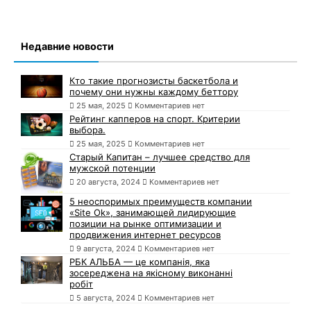
Недавние новости
Кто такие прогнозисты баскетбола и
почему они нужны каждому беттору
25 мая, 2025
Комментариев нет
Рейтинг капперов на спорт. Критерии
выбора.
25 мая, 2025
Комментариев нет
Старый Капитан – лучшее средство для
мужской потенции
20 августа, 2024
Комментариев нет
5 неоспоримых преимуществ компании
«Site Ok», занимающей лидирующие
позиции на рынке оптимизации и
продвижения интернет ресурсов
9 августа, 2024
Комментариев нет
РБК АЛЬБА — це компанія, яка
зосереджена на якісному виконанні
робіт
5 августа, 2024
Комментариев нет