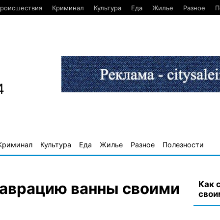
роисшествия
Криминал
Культура
Еда
Жилье
Разное
П
4
Криминал
Культура
Еда
Жилье
Разное
Полезности
Как 
таврацию ванны своими
свои