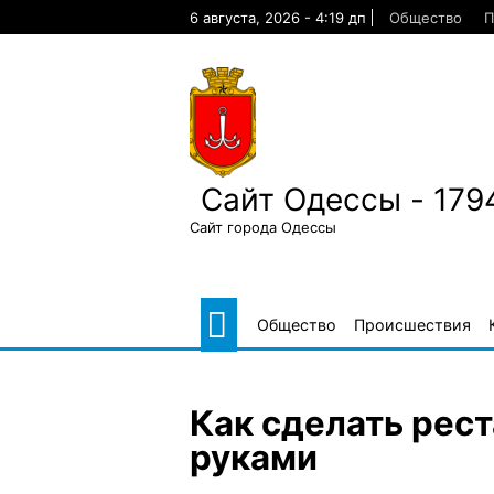
Skip
6 августа, 2026 - 4:19 дп
Общество
П
to
content
Сайт Одессы - 179
Сайт города Одессы
Общество
Происшествия
Как сделать рес
руками