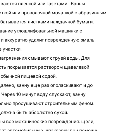
ываются пленкой или газетами. Ванны
ткой или проволочной мочалкой с абразивным
абатывается листками наждачной бумаги.
ование углошлифовальной машинки с
и аккуратно удалит поврежденную эмаль,
 участки.
 загрязнения смывают струей воды. Для
ость покрывается раствором щавелевой
 обычной пищевой содой.
алено, ванну еще раз ополаскивают и до
 Через 10 минут воду спускают, ванну
ельно просушивают строительным феном.
должна быть абсолютно сухой.
ны все механические повреждения: щели,
осят автомобильную шпаклевку при помощи