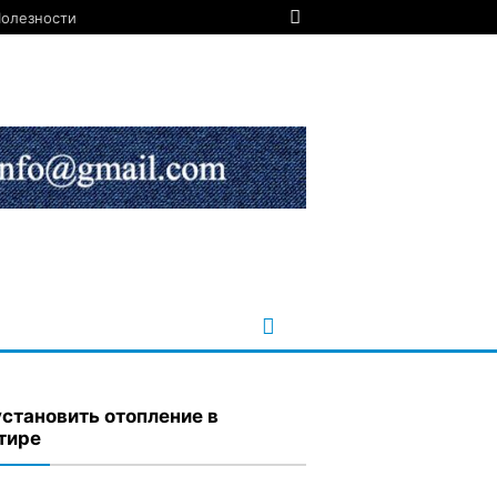
олезности
установить отопление в
тире