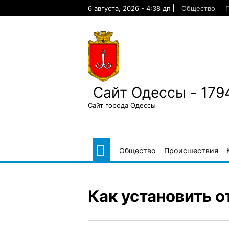
Skip
6 августа, 2026 - 4:38 дп
Общество
to
content
Сайт Одессы - 179
Сайт города Одессы
Общество
Происшествия
Как установить о