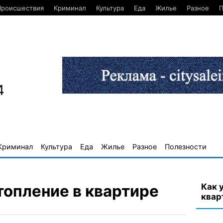
Происшествия
Криминал
Культура
Еда
Жилье
Разное
П
4
Криминал
Культура
Еда
Жилье
Разное
Полезности
Как 
топление в квартире
квар