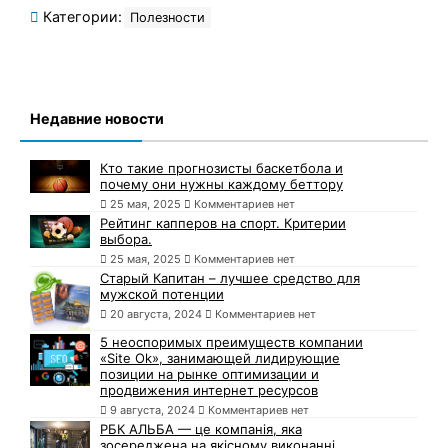
Категории:
Полезности
Недавние новости
Кто такие прогнозисты баскетбола и
почему они нужны каждому беттору
25 мая, 2025
Комментариев нет
Рейтинг капперов на спорт. Критерии
выбора.
25 мая, 2025
Комментариев нет
Старый Капитан – лучшее средство для
мужской потенции
20 августа, 2024
Комментариев нет
5 неоспоримых преимуществ компании
«Site Ok», занимающей лидирующие
позиции на рынке оптимизации и
продвижения интернет ресурсов
9 августа, 2024
Комментариев нет
РБК АЛЬБА — це компанія, яка
зосереджена на якісному виконанні