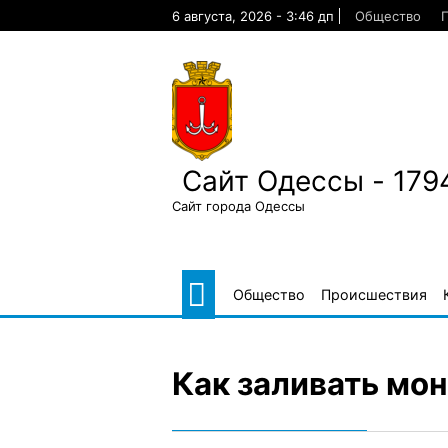
Skip
6 августа, 2026 - 3:46 дп
Общество
to
content
Сайт Одессы - 179
Сайт города Одессы
Общество
Происшествия
Как заливать мо