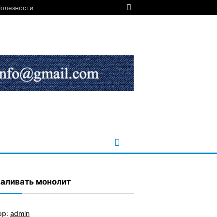
олезности
заливать монолит
ор:
admin