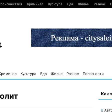
Происшествия
Криминал
Культура
Еда
Жилье
Разное
П
4
Криминал
Культура
Еда
Жилье
Разное
Полезности
Как 
нолит
Авт