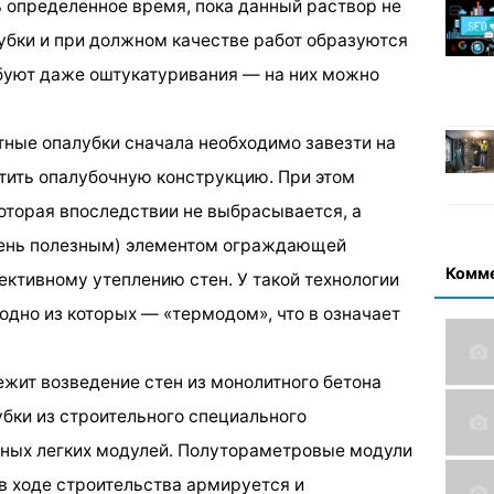
ь определенное время, пока данный раствор не
убки и при должном качестве работ образуются
буют даже оштукатуривания — на них можно
ртные опалубки сначала необходимо завезти на
лотить опалубочную конструкцию. При этом
оторая впоследствии не выбрасывается, а
чень полезным) элементом ограждающей
Комм
ктивному утеплению стен. У такой технологии
одно из которых — «термодом», что в означает
ежит возведение стен из монолитного бетона
бки из строительного специального
нных легких модулей. Полутораметровые модули
в ходе строительства армируется и