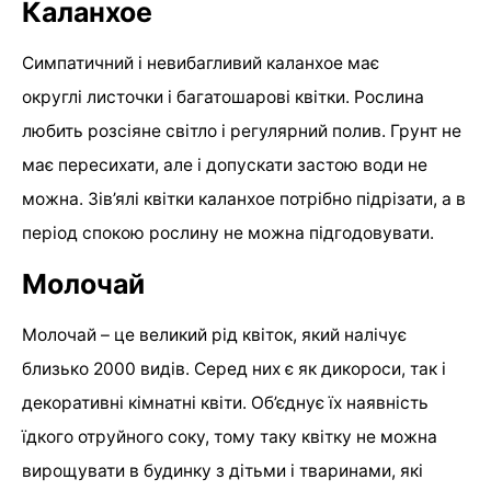
Каланхое
Симпатичний і невибагливий каланхое має
округлі листочки і багатошарові квітки. Рослина
любить розсіяне світло і регулярний полив. Грунт не
має пересихати, але і допускати застою води не
можна. Зів’ялі квітки каланхое потрібно підрізати, а в
період спокою рослину не можна підгодовувати.
Молочай
Молочай – це великий рід квіток, який налічує
близько 2000 видів. Серед них є як дикороси, так і
декоративні кімнатні квіти. Об’єднує їх наявність
їдкого отруйного соку, тому таку квітку не можна
вирощувати в будинку з дітьми і тваринами, які