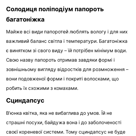
Солодиця поліподіум папороть
багатоніжка
Майже всі види папоротей люблять вологу і для них
важливий баланс світла і температури. Багатоніжка
є винятком зі свого виду – їй потрібен мінімум води.
Свою назву папороть отримав завдяки формі і
зовнішньому вигляду відростків для розмноження –
вони подовженої форми і покриті волосками, що
робить їх схожими з комахами.
Сциндапсус
В’юнка квітка, яка не вибаглива до умов. Їй не
страшні посухи, байдужа вона і до заболоченості
своєї кореневої системи. Тому сциндапсус не буде