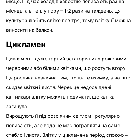
місце. Під час холодів хавортію поливають раз на
місяць, а в теплу пору – 1-2 рази на тиждень. Ця
культура любить свіже повітря, тому влітку її можна
виносити на балкон.
Цикламен
Цикламен – дуже гарний багаторічник з рожевими,
червоними або білими квітками, що ростуть вгору.
Ця рослина незвична тим, що цвіте взимку, а на літо
скидає квітки і листя. Через це недосвідчені
квітникарі влітку можуть подумати, що квітка
загинула.
Вирощують її під розсіяним світлом і регулярно
поливають, але вода не має потрапляти на саме
стебло і листя. Влітку у цикламена період спокою –