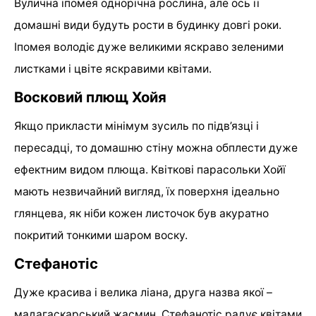
Вулична іпомея однорічна рослина, але ось її
домашні види будуть рости в будинку довгі роки.
Іпомея володіє дуже великими яскраво зеленими
листками і цвіте яскравими квітами.
Восковий плющ Хойя
Якщо прикласти мінімум зусиль по підв’язці і
пересадці, то домашню стіну можна обплести дуже
ефектним видом плюща. Квіткові парасольки Хойї
мають незвичайний вигляд, їх поверхня ідеально
глянцева, як ніби кожен листочок був акуратно
покритий тонкими шаром воску.
Стефанотіс
Дуже красива і велика ліана, друга назва якої –
мадагаскарський жасмин. Стефанотіс радує квітами