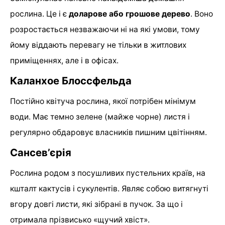
рослина. Це і є
доларове або грошове дерево
. Воно
розростається незважаючи ні на які умови, тому
йому віддають перевагу не тільки в житлових
приміщеннях, але і в офісах.
Каланхое Блоссфельда
Постійно квітуча рослина, якої потрібен мінімум
води. Має темно зелене (майже чорне) листя і
регулярно обдаровує власників пишним цвітінням.
Сансев’єрія
Рослина родом з посушливих пустельних країв, на
кшталт кактусів і сукулентів. Являє собою витягнуті
вгору довгі листи, які зібрані в пучок. За що і
отримала прізвисько «щучий хвіст».