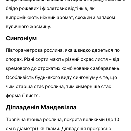
блідо рожевих і фіолетових відтінків, які
випромінюють ніжний аромат, схожий з запахом
вуличного жасмину.
Сингоніум
Півтораметрова рослина, яка швидко дереться по
опорах. Різні сорти мають різний окрас листя – від
кремового до строкатих комбінованих забарвлень.
Особливість будь-якого виду сингоніуму є те, що
чим старша стає рослина, тим химерніше стає
форма її листя.
Діпладенія Мандевілла
Тропічна в’юнка рослина, покрита великими (до 10
см в діаметрі) квітками. Діпладенія прекрасно