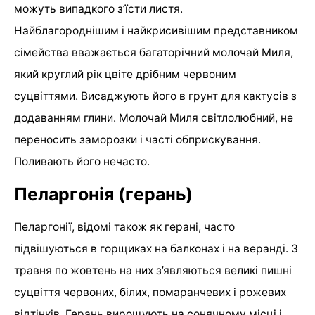
можуть випадкого з’їсти листя.
Найблагороднішим і найкрисивішим представником
сімейства вважається багаторічний молочай Миля,
який круглий рік цвіте дрібним червоним
суцвіттями. Висаджують його в грунт для кактусів з
додаванням глини. Молочай Миля світлолюбний, не
переносить заморозки і часті обприскування.
Поливають його нечасто.
Пеларгонія (герань)
Пеларгонії, відомі також як герані, часто
підвішуються в горщиках на балконах і на веранді. З
травня по жовтень на них з’являються великі пишні
суцвіття червоних, білих, помаранчевих і рожевих
відтінків. Герань вирощують на сонячному місці і