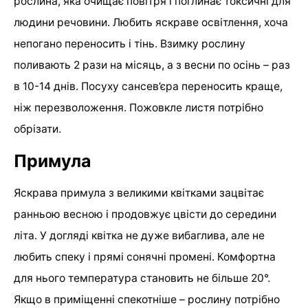
рослина, яка очищає повітря і поглинає токсичні для
людини речовини. Любить яскраве освітлення, хоча
непогано переносить і тінь. Взимку рослину
поливають 2 рази на місяць, а з весни по осінь – раз
в 10-14 днів. Посуху сансев’єра переносить краще,
ніж перезволоження. Пожовкле листя потрібно
обрізати.
Примула
Яскрава примула з великими квітками зацвітає
ранньою весною і продовжує цвісти до середини
літа. У догляді квітка не дуже вибаглива, але не
любить спеку і прямі сонячні промені. Комфортна
для нього температура становить не більше 20°.
Якщо в приміщенні спекотніше – рослину потрібно