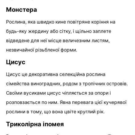
Монстера
Рослина, яка швидко кине повітряне коріння на
будь-яку жердину або сітку, і щільно заплете
відведене для неї місце величезним листям,
незвичайної різьбленої форми.
Цисус
Цисус це декоративна селекційна рослина
сімейства виноградних, родом з тропічних островів.
Своїми вусиками цисус чіпляється за опори і
розповзається по ним. Явна перевага цієї кучерявої
рослини в тому, що вона цвіте круглий рік.
Триколірна іпомея