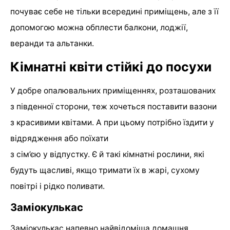
почуває себе не тільки всередині приміщень, але з її
допомогою можна обплести балкони, лоджії,
веранди та альтанки.
Кімнатні квіти стійкі до посухи
У добре опалювальних приміщеннях, розташованих
з південної сторони, теж хочеться поставити вазони
з красивими квітами. А при цьому потрібно їздити у
відрядження або поїхати
з сім’єю у відпустку. Є й такі кімнатні рослини, які
будуть щасливі, якщо тримати їх в жарі, сухому
повітрі і рідко поливати.
Заміокулькас
Заміокулькас напевно найвідоміша домашня