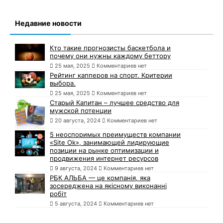
Недавние новости
Кто такие прогнозисты баскетбола и
почему они нужны каждому беттору
25 мая, 2025
Комментариев нет
Рейтинг капперов на спорт. Критерии
выбора.
25 мая, 2025
Комментариев нет
Старый Капитан – лучшее средство для
мужской потенции
20 августа, 2024
Комментариев нет
5 неоспоримых преимуществ компании
«Site Ok», занимающей лидирующие
позиции на рынке оптимизации и
продвижения интернет ресурсов
9 августа, 2024
Комментариев нет
РБК АЛЬБА — це компанія, яка
зосереджена на якісному виконанні
робіт
5 августа, 2024
Комментариев нет