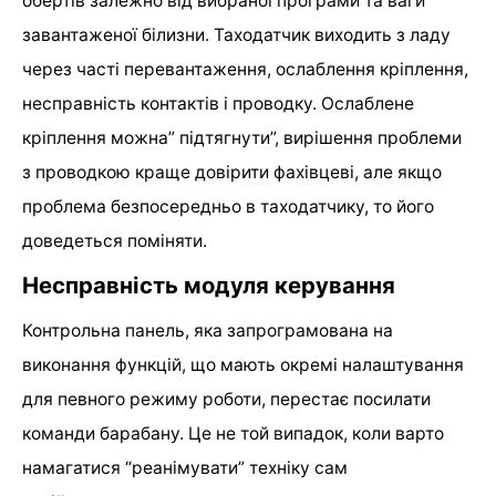
обертів залежно від вибраної програми та ваги
завантаженої білизни. Таходатчик виходить з ладу
через часті перевантаження, ослаблення кріплення,
несправність контактів і проводку. Ослаблене
кріплення можна” підтягнути”, вирішення проблеми
з проводкою краще довірити фахівцеві, але якщо
проблема безпосередньо в таходатчику, то його
доведеться поміняти.
Несправність модуля керування
Контрольна панель, яка запрограмована на
виконання функцій, що мають окремі налаштування
для певного режиму роботи, перестає посилати
команди барабану. Це не той випадок, коли варто
намагатися “реанімувати” техніку сам