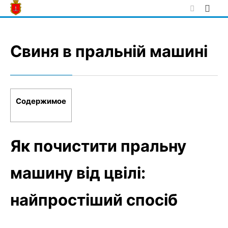
Skip
to
content
Свиня в пральній машині
Содержимое
Як почистити пральну
машину від цвілі:
найпростіший спосіб