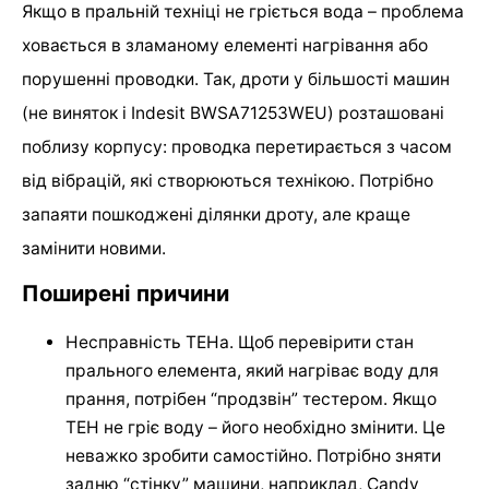
Якщо в пральній техніці не гріється вода – проблема
ховається в зламаному елементі нагрівання або
порушенні проводки. Так, дроти у більшості машин
(не виняток і Indesit BWSA71253WEU) розташовані
поблизу корпусу: проводка перетирається з часом
від вібрацій, які створюються технікою. Потрібно
запаяти пошкоджені ділянки дроту, але краще
замінити новими.
Поширені причини
Несправність ТЕНа. Щоб перевірити стан
прального елемента, який нагріває воду для
прання, потрібен “продзвін” тестером. Якщо
ТЕН не гріє воду – його необхідно змінити. Це
неважко зробити самостійно. Потрібно зняти
задню “стінку” машини, наприклад, Candy