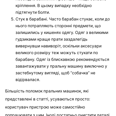
кріплення. В цьому випадку необхідно
підтягнути болти.
Стук в барабані. Часто барабан стукає, коли до
нього потрапляють сторонні предмети, що
залишились у кишенях одягу. Одяг з великими
гудзиками краще прати заздалегідь
вивернувши навиворіт, оскільки аксесуари
великого розміру теж можуть стукати по
барабану. Одяг із блискавкою рекомендується
завантажувати у пральну машину виключно у
застебнутому вигляді, щоб “собачка” не
відірвалася.
Більшість поломок пральних машинок, які
представлені в статті, усуваються просто:
користувач пристрою може самостійно
попрацювати з цим. Іноді достатньо очистити деталі,