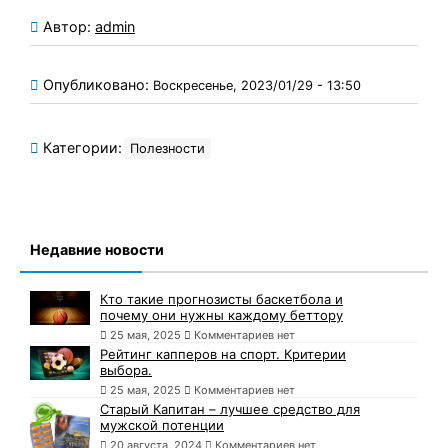
Автор:
admin
Опубликовано:
Воскресенье, 2023/01/29 - 13:50
Категории:
Полезности
Недавние новости
Кто такие прогнозисты баскетбола и
почему они нужны каждому беттору
25 мая, 2025
Комментариев нет
Рейтинг капперов на спорт. Критерии
выбора.
25 мая, 2025
Комментариев нет
Старый Капитан – лучшее средство для
мужской потенции
20 августа, 2024
Комментариев нет