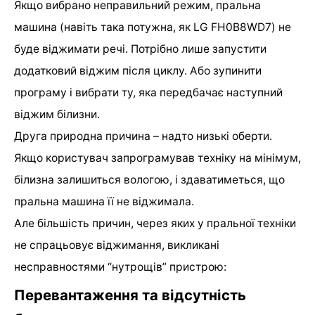
Якщо вибрано неправильний режим, пральна
машина (навіть така потужна, як LG FH0B8WD7) не
буде віджимати речі. Потрібно лише запустити
додатковий віджим після циклу. Або зупинити
програму і вибрати ту, яка передбачає наступний
віджим білизни.
Друга природна причина – надто низькі оберти.
Якщо користувач запрограмував техніку на мінімум,
білизна залишиться вологою, і здаватиметься, що
пральна машина її не віджимала.
Але більшість причин, через яких у пральної техніки
не спрацьовує віджимання, викликані
несправностями “нутрощів” пристрою:
Перевантаження та відсутність