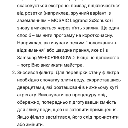
скасовується екстрено: прилад відключається
від розетки (наприклад, зручний варіант із
заземленням – MOSAIC Legrand 3хSchuko) і
знову вмикається через п’ять хвилин. Ще один
спосіб – змінити програму на короткочасну.
Наприклад, активувати режим “полоскання +
віджимання” або швидке прання, яке є і в
Samsung WF60F1R0G0WD. Якщо не допомогло
– потрібно викликати майстра.
Зносився фільтр. Для перевірки стану фільтра
необхідно спочатку злити воду, скориставшись
дверцятами, які розташовані в нижньому куті
агрегату. Виконувати цю процедуру слід
обережно, попередньо підготувавши ємність
для зливу води, щоб не затопити приміщення.
Якщо фільтр засмітився, його слід прочистити
або змінити.