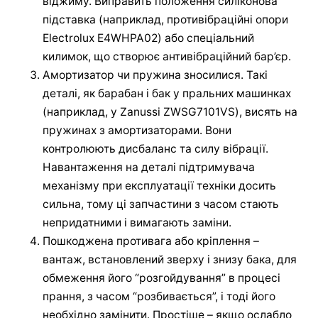
віджиму. Виправить положення силіконова
підставка (наприклад, противібраційні опори
Electrolux E4WHPA02) або спеціальний
килимок, що створює антивібраційний бар’єр.
Амортизатор чи пружина зносилися. Такі
деталі, як барабан і бак у пральних машинках
(наприклад, у Zanussi ZWSG7101VS), висять на
пружинах з амортизаторами. Вони
контролюють дисбаланс та силу вібрації.
Навантаження на деталі підтримувача
механізму при експлуатації техніки досить
сильна, тому ці запчастини з часом стають
непридатними і вимагають заміни.
Пошкоджена противага або кріплення –
вантаж, встановлений зверху і знизу бака, для
обмеження його “розгойдування” в процесі
прання, з часом “розбивається”, і тоді його
необхідно замінити. Простіше – якщо ослабло