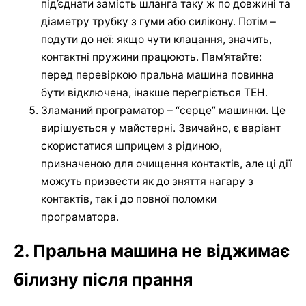
під’єднати замість шланга таку ж по довжині та
діаметру трубку з гуми або силікону. Потім –
подути до неї: якщо чути клацання, значить,
контактні пружини працюють. Пам’ятайте:
перед перевіркою пральна машина повинна
бути відключена, інакше перегріється ТЕН.
Зламаний програматор – “серце” машинки. Це
вирішується у майстерні. Звичайно, є варіант
скористатися шприцем з рідиною,
призначеною для очищення контактів, але ці дії
можуть призвести як до зняття нагару з
контактів, так і до повної поломки
програматора.
2. Пральна машина не віджимає
білизну після прання