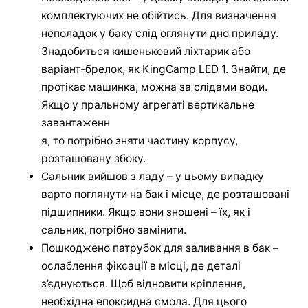
комплектуючих не обійтись. Для визначення
неполадок у баку слід оглянути дно приладу.
Знадобиться кишеньковий ліхтарик або
варіант-брелок, як KingCamp LED 1. Знайти, де
протікає машинка, можна за слідами води.
Якщо у пральному агрегаті вертикальне
завантаженн
я, то потрібно зняти частину корпусу,
розташовану збоку.
Сальник вийшов з ладу – у цьому випадку
варто поглянути на бак і місце, де розташовані
підшипники. Якщо вони зношені – їх, як і
сальник, потрібно замінити.
Пошкоджено патрубок для заливання в бак –
ослаблення фіксації в місці, де деталі
з’єднуються. Щоб відновити кріплення,
необхідна епоксидна смола. Для цього