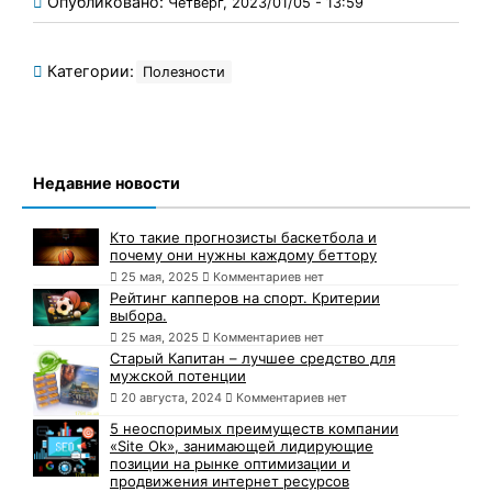
Опубликовано:
Четверг, 2023/01/05 - 13:59
Категории:
Полезности
Недавние новости
Кто такие прогнозисты баскетбола и
почему они нужны каждому беттору
25 мая, 2025
Комментариев нет
Рейтинг капперов на спорт. Критерии
выбора.
25 мая, 2025
Комментариев нет
Старый Капитан – лучшее средство для
мужской потенции
20 августа, 2024
Комментариев нет
5 неоспоримых преимуществ компании
«Site Ok», занимающей лидирующие
позиции на рынке оптимизации и
продвижения интернет ресурсов