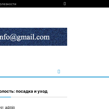
олезности
лость: посадка и уход
ор:
admin