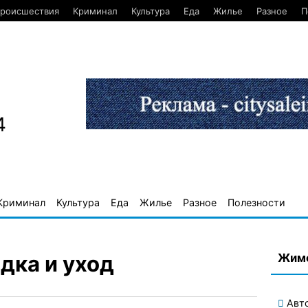
роисшествия
Криминал
Культура
Еда
Жилье
Разное
П
4
Криминал
Культура
Еда
Жилье
Разное
Полезности
Жимо
дка и уход
Авт