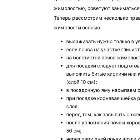
жимолостью, советуют заниматься
Теперь рассмотрим несколько прав
жимолости осенью:
высаживать нужно только в у
если почва на участке глинис
на болотистой почве жимолост
для посадки следует подготов
выложить битые кирпичи или к
(слой 10 см);
в посадочную яму насыпаем ок
при посадке корневая шейка 
слоя;
перед тем, как засыпать саже
после уплотнения почвы хоро
50 см;
через пару дней почву возле