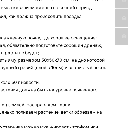
 высаживанием именно в осенний период.
ил, как должна происходить посадка
влажненную почву, где хорошее освещение;
тая, обязательно подготовьте хороший дренаж;
ь расти не будет;
ить яму размером 50х50х70 см, на дно которой
рупный гравий (слой в 10см) и зернистый песок
оло 50 г извести;
растения должна быть на уровне почвенного
нец землей, расправляем корни;
шенько поливаем растение, ветки обрезаем на
 кустарника можно мульчировать торфом или