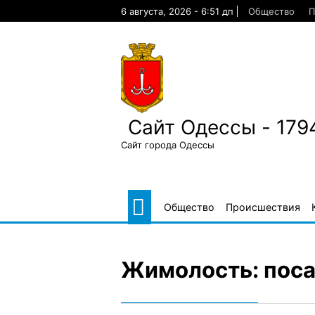
Skip
6 августа, 2026 - 6:51 дп
Общество
П
to
content
Сайт Одессы - 179
Сайт города Одессы
Общество
Происшествия
Жимолость: поса