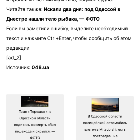
Читайте также:
Искали два дня: под Одессой в
Днестре нашли тело рыбака, — ФОТО
Если вы заметили ошибку, выделите необходимый
текст и нажмите Ctrl+Enter, чтобы сообщить об этом
редакции
[ad_2]
Источник:
048.ua
План «Перехват»: в
В Одесской области
Одесской области
полицейский автомобиль
водитель насмерть сбил
влетел в Mitsubishi: есть
пешехода и скрылся, —
пострадавшие
ФОТО