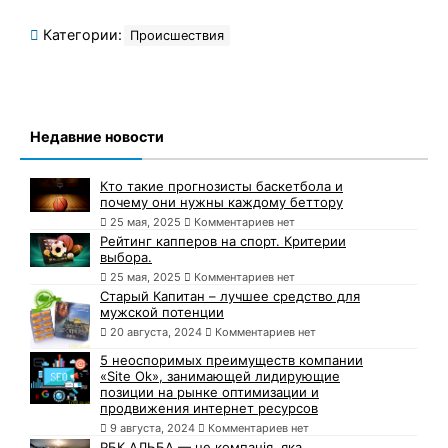
Категории:
Происшествия
Недавние новости
Кто такие прогнозисты баскетбола и
почему они нужны каждому беттору
25 мая, 2025
Комментариев нет
Рейтинг капперов на спорт. Критерии
выбора.
25 мая, 2025
Комментариев нет
Старый Капитан – лучшее средство для
мужской потенции
20 августа, 2024
Комментариев нет
5 неоспоримых преимуществ компании
«Site Ok», занимающей лидирующие
позиции на рынке оптимизации и
продвижения интернет ресурсов
9 августа, 2024
Комментариев нет
РБК АЛЬБА — це компанія, яка