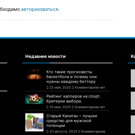
обходимо
авторизоваться
.
Недавние новости
К
Кто такие прогнозисты
баскетбола и почему они
нужны каждому беттору
25 мая, 2025
Комментариев нет
Рейтинг капперов на спорт.
Критерии выбора.
25 мая, 2025
Комментариев нет
Старый Капитан – лучшее
средство для мужской
потенции
20 августа, 2024
Комментариев