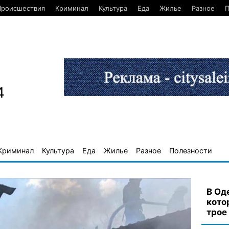
Происшествия
Криминал
Культура
Еда
Жилье
Разное
П
4
Криминал
Культура
Еда
Жилье
Разное
Полезности
В Од
кото
трое