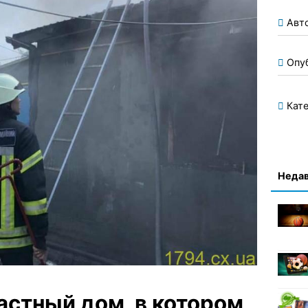
Авт
Опу
Кате
Недав
астный дом, в котором