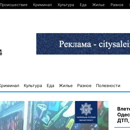
Происшествия
Криминал
Культура
Еда
Жилье
Разное
4
Криминал
Культура
Еда
Жилье
Разное
Полезности
Влет
Одес
ДТП,