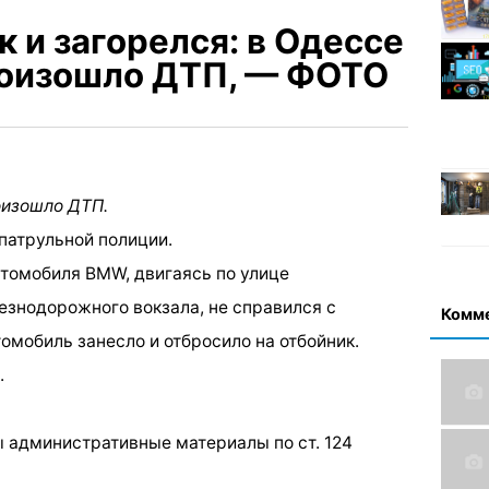
к и загорелся: в Одессе
роизошло ДТП, — ФОТО
оизошло ДТП.
патрульной полиции.
втомобиля BMW, двигаясь по улице
знодорожного вокзала, не справился с
Комм
томобиль занесло и отбросило на отбойник.
.
ы административные материалы по ст. 124