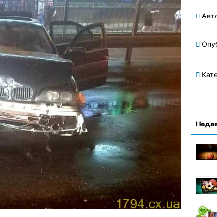
Авт
Опу
Кате
Недав