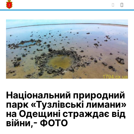
Skip
to
content
Національний природний
парк «Тузлівські лимани»
на Одещині страждає від
війни,- ФОТО