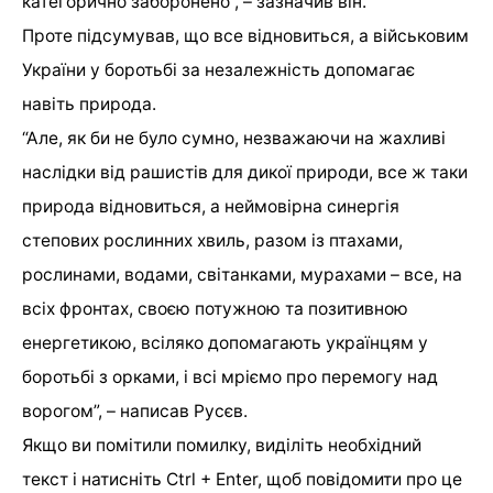
категорично заборонено”, – зазначив він.
Проте підсумував, що все відновиться, а військовим
України у боротьбі за незалежність допомагає
навіть природа.
“Але, як би не було сумно, незважаючи на жахливі
наслідки від рашистів для дикої природи, все ж таки
природа відновиться, а неймовірна синергія
степових рослинних хвиль, разом із птахами,
рослинами, водами, світанками, мурахами – все, на
всіх фронтах, своєю потужною та позитивною
енергетикою, всіляко допомагають українцям у
боротьбі з орками, і всі мріємо про перемогу над
ворогом”, – написав Русєв.
Якщо ви помітили помилку, виділіть необхідний
текст і натисніть Ctrl + Enter, щоб повідомити про це