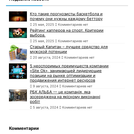
Кто такие прогнозисты баскетбола и
почему они нужны каждому беттору
25 мая, 2025
Комментариев нет
Рейтинг капперов на спорт. Критерии
выбора.
25 мая, 2025
Комментариев нет
Старый Капитан – лучшее средство для
мужской потенции
20 августа, 2024
Комментариев нет
5 неоспоримых преимуществ компании
«Site Ok», занимающей лидирующие
позиции на рынке оптимизации и
продвижения интернет ресурсов
9 августа, 2024
Комментариев нет
РБК АЛЬБА — це компанія, яка
зосереджена на якісному виконанні
робіт
5 августа, 2024
Комментариев нет
Комментарии