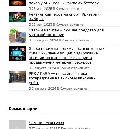
почему они нужны каждому беттору
25 мая, 2025
Комментариев нет
Рейтинг капперов на спорт. Критерии
выбора.
25 мая, 2025
Комментариев нет
Старый Капитан – лучшее средство для
мужской потенции
20 августа, 2024
Комментариев нет
5 неоспоримых преимуществ компании
«Site Ok», занимающей лидирующие
позиции на рынке оптимизации и
продвижения интернет ресурсов
9 августа, 2024
Комментариев нет
РБК АЛЬБА — це компанія, яка
зосереджена на якісному виконанні
робіт
5 августа, 2024
Комментариев нет
Комментарии
Чем полезна гуава
17 августа, 2023
Комментариев нет