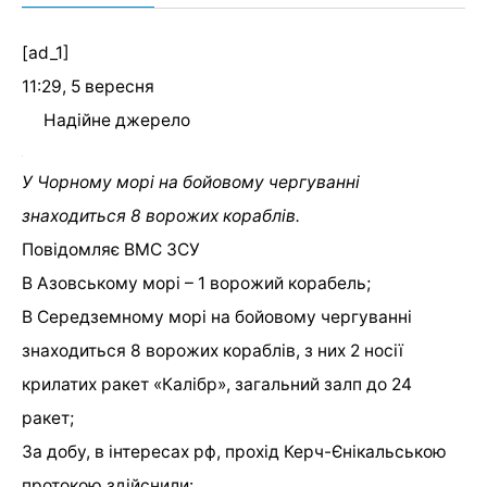
[ad_1]
11:29, 5 вересня
Надійне джерело
У Чорному морі на бойовому чергуванні
знаходиться 8 ворожих кораблів.
Повідомляє ВМС ЗСУ
В Азовському морі – 1 ворожий корабель;
В Середземному морі на бойовому чергуванні
знаходиться 8 ворожих кораблів, з них 2 носії
крилатих ракет «Калібр», загальний залп до 24
ракет;
За добу, в інтересах рф, прохід Керч-Єнікальською
протокою здійснили: