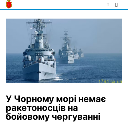
Skip
to
content
У Чорному морі немає
ракетоносців на
бойовому чергуванні