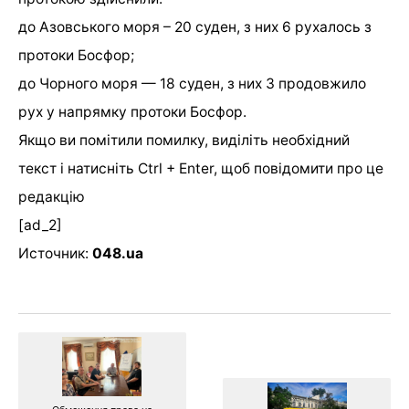
до Азовського моря – 20 суден, з них 6 рухалось з
протоки Босфор;
до Чорного моря — 18 суден, з них 3 продовжило
рух у напрямку протоки Босфор.
Якщо ви помітили помилку, виділіть необхідний
текст і натисніть Ctrl + Enter, щоб повідомити про це
редакцію
[ad_2]
Источник:
048.ua