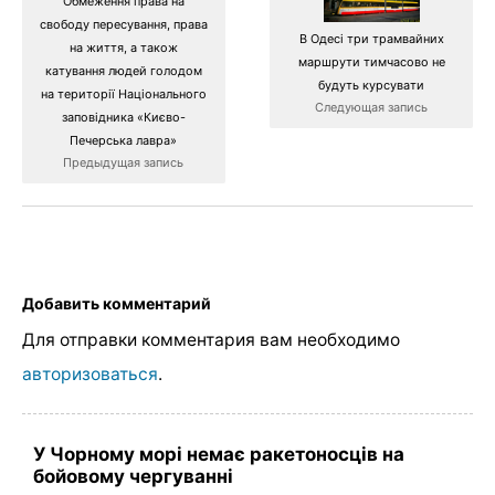
Обмеження права на
свободу пересування, права
В Одесі три трамвайних
на життя, а також
маршрути тимчасово не
катування людей голодом
будуть курсувати
на території Національного
Следующая запись
заповідника «Києво-
Печерська лавра»
Предыдущая запись
Добавить комментарий
Для отправки комментария вам необходимо
авторизоваться
.
У Чорному морі немає ракетоносців на
бойовому чергуванні