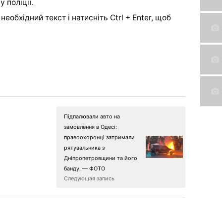
 поліції.
еобхідний текст і натисніть Ctrl + Enter, щоб
Підпалювали авто на
замовлення в Одесі:
правоохоронці затримали
рятувальника з
Дніпропетровщини та його
банду, — ФОТО
Следующая запись