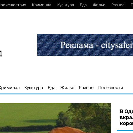
Происшествия
Криминал
Культура
Еда
Жилье
Разное
П
4
Криминал
Культура
Еда
Жилье
Разное
Полезности
В Од
вкра
коро