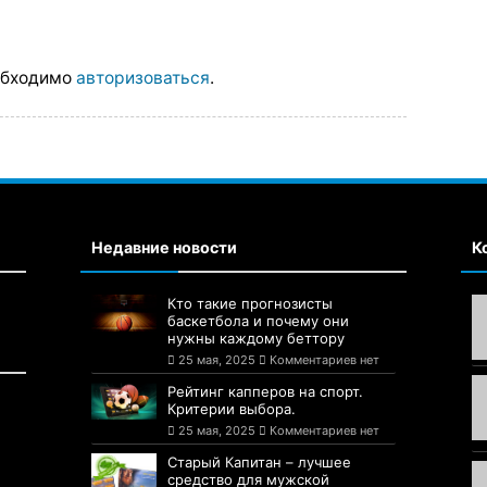
обходимо
авторизоваться
.
Недавние новости
К
Кто такие прогнозисты
баскетбола и почему они
нужны каждому беттору
25 мая, 2025
Комментариев нет
Рейтинг капперов на спорт.
Критерии выбора.
25 мая, 2025
Комментариев нет
Старый Капитан – лучшее
средство для мужской