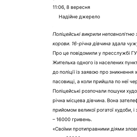
11:06, 8 вересня
Надійне джерело
Поліцейські викрили неповнолітню 
корови. 16-річна дівчина здала чуж
Про це повідомили у пресслужбі Г
Жителька одного із населених пунк
до поліції із заявою про зникнення 
пасовищі, а коли прийшла по неї чер
Поліцейські розпочали пошуки худоб
річна місцева дівчина. Вона зател
прийомом великої рогатої худоби, і 
– 16000 гривень.
«Своїми протиправними діями злов