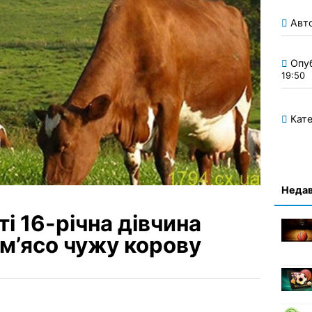
Авт
Опу
19:50
Кате
Недав
і 16-річна дівчина
 м’ясо чужу корову