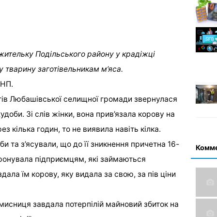
жительку Подільського району у крадіжці
у тварину заготівельникам м’яса.
УНП.
тів Любашівської селищної громади звернулася
худоби. Зі слів жінки, вона прив’язала корову на
ез кілька годин, то не виявила навіть кілка.
и та з’ясували, що до її зникнення причетна 16-
Комм
ефонувала підприємцям, які займаються
здала їм корову, яку видала за свою, за пів ціни
мисниця завдала потерпілій майновий збиток на