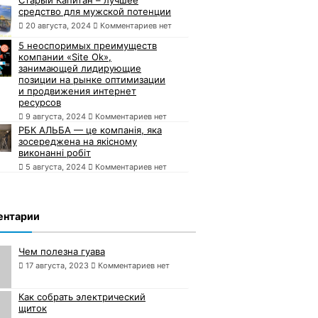
средство для мужской потенции
20 августа, 2024
Комментариев нет
5 неоспоримых преимуществ
компании «Site Ok»,
занимающей лидирующие
позиции на рынке оптимизации
и продвижения интернет
ресурсов
9 августа, 2024
Комментариев нет
РБК АЛЬБА — це компанія, яка
зосереджена на якісному
виконанні робіт
5 августа, 2024
Комментариев нет
ентарии
Чем полезна гуава
17 августа, 2023
Комментариев нет
Как собрать электрический
щиток