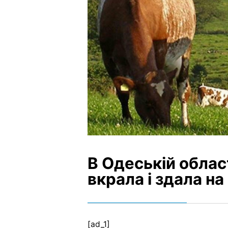
В Одеській област
вкрала і здала на
[ad_1]