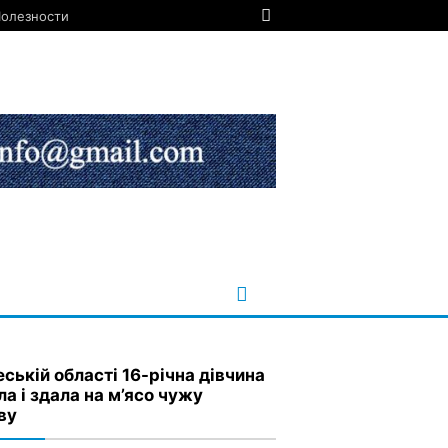
олезности
еській області 16-річна дівчина
ла і здала на м’ясо чужу
ву