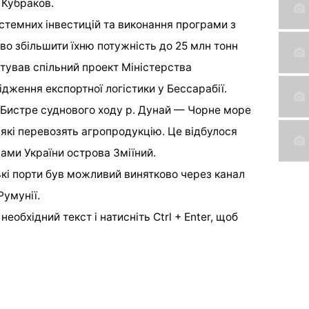
 Кубраков.
истемних інвестицій та виконання програми з
во збільшити їхню потужність до 25 млн тонн
артував спільний проект Міністерства
дження експортної логістики у Бессарабії.
 Бистре суднового ходу р. Дунай — Чорне море
 які перевозять агропродукцію. Це відбулося
ами України острова Зміїний.
ькі порти був можливий винятково через канал
Румунії.
еобхідний текст і натисніть Ctrl + Enter, щоб