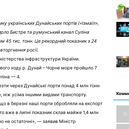
мку українських Дунайських портів («Ізмаїл»,
гирло Бистре та румунський канал Суліна
м 45 тис. тонн. Це рекордний показник з 24
вторгнення росії.
ністерства інфраструктури України.
вого ходу р. Дунай – Чорне море пройшло 7
ліна — 4.
зти через Дунайські порти понад 4 млн тонн
Комм
, ніж усіма іншими видами транспорту.
що в березні наші порти обробляли на експорт
, то вже в липні показник склав майже 1,4 млн
но не остаточні», — заявив Міністр