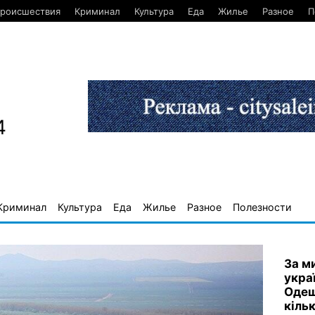
роисшествия
Криминал
Культура
Еда
Жилье
Разное
П
4
Криминал
Культура
Еда
Жилье
Разное
Полезности
За м
укра
Одещ
кіль