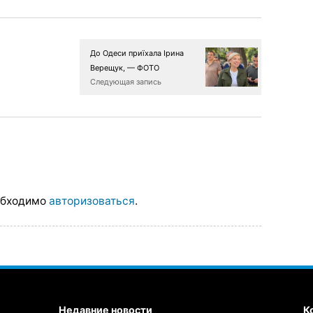
До Одеси приїхала Ірина
Верещук, — ФОТО
Следующая запись
обходимо
авторизоваться
.
Недавние новости
К