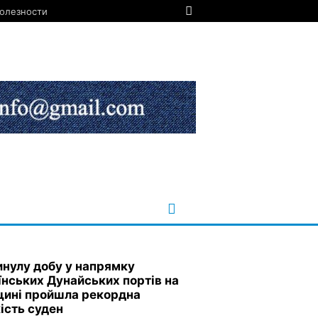
олезности
инулу добу у напрямку
їнських Дунайських портів на
ині пройшла рекордна
кість суден