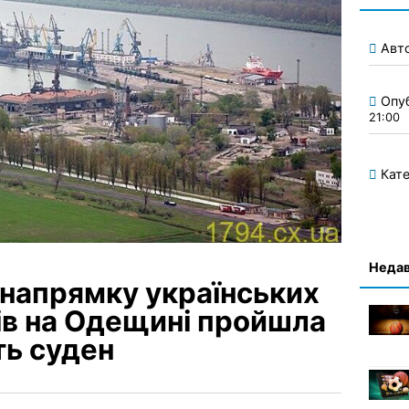
Авт
Опу
21:00
Кате
Недав
 напрямку українських
ів на Одещині пройшла
ть суден