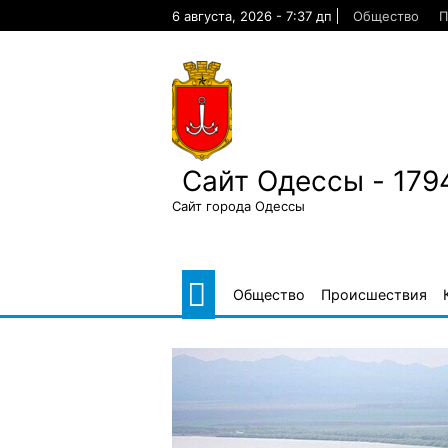
Skip
6 августа, 2026 - 7:37 дп
Общество
П
to
content
Сайт Одессы - 179
Сайт города Одессы
Общество
Происшествия